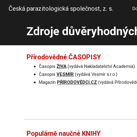
Česká parazitologická společnost, z. s.
D
Sk
Zdroje důvěryhodnýc
Přírodovědné ČASOPISY
Časopis
ŽIVA
(vydává Nakladatelství Academia)
Časopis
VESMÍR
(vydává Vesmír s.r.o.)
Magazín
PŘÍRODOVĚDCI.CZ
(vydává Přírodověd
Populárně naučné
KNIHY