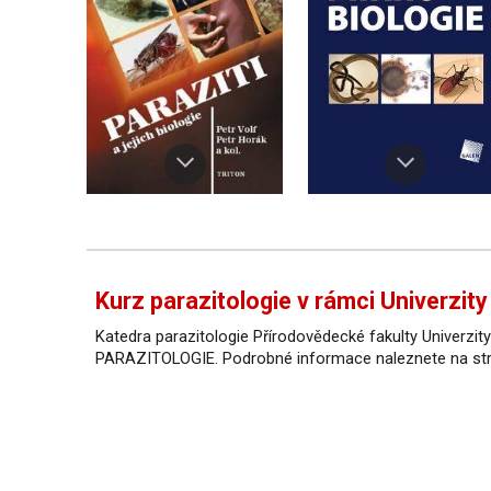
Kurz parazitologie v rámci Univerzity
Katedra parazitologie Přírodovědecké fakulty Univerzity
PARAZITOLOGIE. Podrobné informace naleznete na s