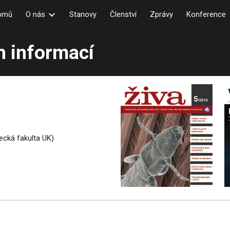
omů
O nás
Stanovy
Členství
Zprávy
Konference
ip to main content
Skip to navigat
h informací
ecká fakulta UK)