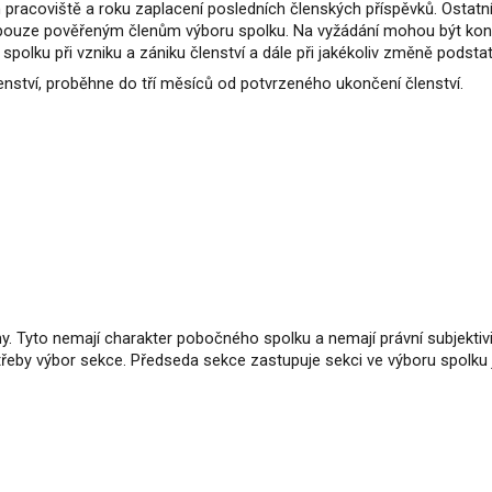
racoviště a roku zaplacení posledních členských příspěvků. Ostatní e
é pouze pověřeným členům výboru spolku. Na vyžádání mohou být kon
olku při vzniku a zániku členství a dále při jakékoliv změně podsta
lenství, proběhne do tří měsíců od potvrzeného ukončení členství.
y. Tyto nemají charakter pobočného spolku a nemají právní subjekti
otřeby výbor sekce. Předseda sekce zastupuje sekci ve výboru spolku 