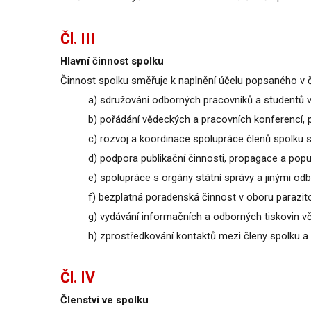
Čl. III
Hlavní činnost spolku
Činnost spolku směřuje k naplnění účelu popsaného v čl
a) sdružování odborných pracovníků a studentů v
b) pořádání vědeckých a pracovních konferencí, p
c) rozvoj a koordinace spolupráce členů spolku
d) podpora publikační činnosti, propagace a popu
e) spolupráce s orgány státní správy a jinými o
f) bezplatná poradenská činnost v oboru parazit
g) vydávání informačních a odborných tiskovin v
h) zprostředkování kontaktů mezi členy spolku a
Čl. IV
Členství ve spolku