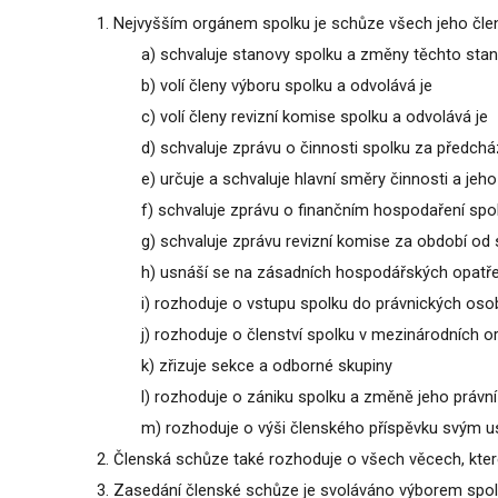
1.
Nejvyšším orgánem spolku je schůze všech jeho člen
a) schvaluje stanovy spolku a změny těchto sta
b) volí členy výboru spolku a odvolává je
c) volí členy revizní komise spolku a odvolává je
d) schvaluje zprávu o činnosti spolku za předcház
e) určuje a schvaluje hlavní směry činnosti a jeho 
f) schvaluje zprávu o finančním hospodaření spo
g) schvaluje zprávu revizní komise za období od 
h) usnáší se na zásadních hospodářských opatře
i) rozhoduje o vstupu spolku do právnických oso
j) rozhoduje o členství spolku v mezinárodních o
k) zřizuje sekce a odborné skupiny
l) rozhoduje o zániku spolku a změně jeho právn
m) rozhoduje o výši členského příspěvku svým 
2. Členská schůze také rozhoduje o všech věcech, kter
3. Zasedání členské schůze je svoláváno výborem spolk