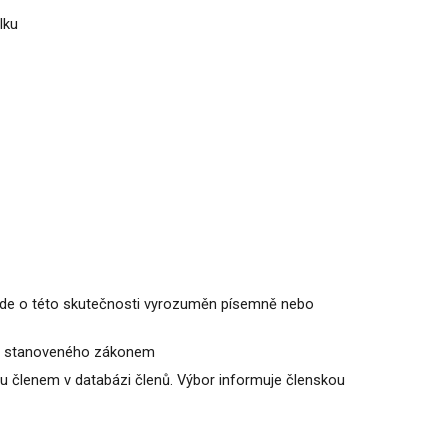
lku
 bude o této skutečnosti vyrozuměn písemně nebo
odu stanoveného zákonem
u členem v databázi členů. Výbor informuje členskou