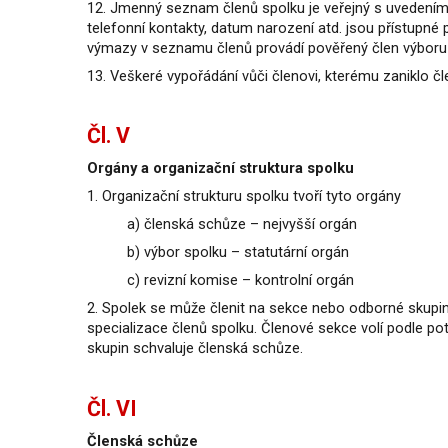
12. Jmenný seznam členů spolku je veřejný s uvedením p
telefonní kontakty, datum narození atd. jsou přístupn
výmazy v seznamu členů provádí pověřený člen výboru sp
13. Veškeré vypořádání vůči členovi, kterému zaniklo č
Čl. V
Orgány a organizační struktura spolku
1.
Organizační strukturu spolku tvoří tyto orgány
a) členská schůze – nejvyšší orgán
b) výbor spolku – statutární orgán
c) revizní komise – kontrolní orgán
2. Spolek se může členit na sekce nebo odborné skupin
specializace členů spolku. Členové sekce volí podle p
skupin schvaluje členská schůze.
Čl. VI
Členská schůze