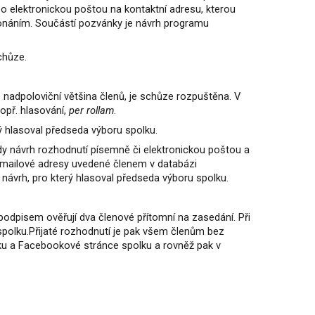
 elektronickou poštou na kontaktní adresu, kterou
 konáním. Součástí pozvánky je návrh programu
chůze.
 nadpoloviční většina členů, je schůze rozpuštěna. V
opř. hlasování,
per rollam
.
rý hlasoval předseda výboru spolku.
y návrh rozhodnutí písemně či elektronickou poštou a
e-mailové adresy uvedené členem v databázi
 návrh, pro který hlasoval předseda výboru spolku.
podpisem ověřují dva členové přítomní na zasedání. Při
spolku.Přijaté rozhodnutí je pak všem členům bez
ku a Facebookové stránce spolku a rovněž pak v