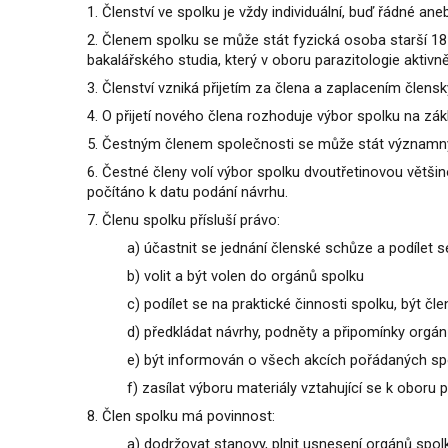
1.
Členství ve spolku je vždy individuální, buď řádné an
2. Členem spolku se může stát fyzická osoba starší 1
bakalářského studia, který v oboru parazitologie aktivn
3. Členství vzniká přijetím za člena a zaplacením člensk
4. O přijetí nového člena rozhoduje výbor spolku na zá
5. Čestným členem společnosti se může stát významný
6. Čestné členy volí výbor spolku dvoutřetinovou větš
počítáno k datu podání návrhu.
7. Členu spolku přísluší právo:
a) účastnit se jednání členské schůze a podílet 
b) volit a být volen do orgánů spolku
c) podílet se na praktické činnosti spolku, být 
d) předkládat návrhy, podněty a připomínky orgá
e) být informován o všech akcích pořádaných sp
f) zasílat výboru materiály vztahující se k oboru 
8. Člen spolku má povinnost:
a) dodržovat stanovy, plnit usnesení orgánů spol