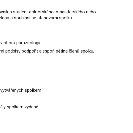
covník a student doktorského, magisterského nebo
 člena a souhlasí se stanovami spolku.
 oboru parazitologie.
mi podpisy podpořit alespoň pětina členů spolku,
d. vytvářených spolkem
iály spolkem vydané