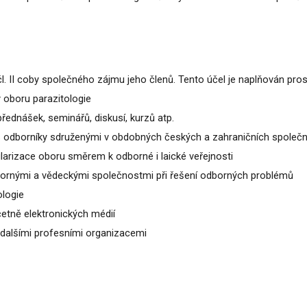
. II coby společného zájmu jeho členů. Tento účel je naplňován prost
 oboru parazitologie
řednášek, seminářů, diskusí, kurzů atp.
 s odborníky sdruženými v obdobných českých a zahraničních společ
larizace oboru směrem k odborné i laické veřejnosti
dbornými a vědeckými společnostmi při řešení odborných problémů
ologie
četně elektronických médií
 dalšími profesními organizacemi