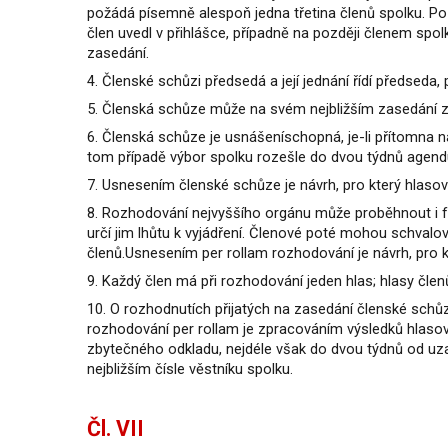
požádá písemně alespoň jedna třetina členů spolku. P
člen uvedl v přihlášce, případně na později členem spo
zasedání.
4. Členské schůzi předsedá a její jednání řídí předseda,
5. Členská schůze může na svém nejbližším zasedání z
6. Členská schůze je usnášeníschopná, je-li přítomna n
tom případě výbor spolku rozešle do dvou týdnů agendu
7. Usnesením členské schůze je návrh, pro který hlasova
8. Rozhodování nejvyššího orgánu může proběhnout i
určí jim lhůtu k vyjádření. Členové poté mohou schval
členů.Usnesením per rollam rozhodování je návrh, pro kt
9. Každý člen má při rozhodování jeden hlas; hlasy členů
10. O rozhodnutích přijatých na zasedání členské schů
rozhodování per rollam je zpracováním výsledků hlasov
zbytečného odkladu, nejdéle však do dvou týdnů od uz
nejbližším čísle věstníku spolku.
Čl. VII