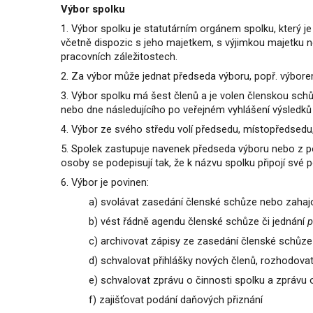
Výbor spolku
1.
Výbor spolku je statutárním orgánem spolku, který 
včetně dispozic s jeho majetkem, s výjimkou majetku n
pracovních záležitostech.
2. Za výbor může jednat předseda výboru, popř. výbo
3. Výbor spolku má šest členů a je volen členskou sch
nebo dne následujícího po veřejném vyhlášení výsledků
4. Výbor ze svého středu volí předsedu, místopředsedu
5. Spolek zastupuje navenek předseda výboru nebo z po
osoby se podepisují tak, že k názvu spolku připojí své 
6. Výbor je povinen:
a) svolávat zasedání členské schůze nebo zahajo
b) vést řádně agendu členské schůze či jednání
p
c) archivovat zápisy ze zasedání členské schůze
d) schvalovat přihlášky nových členů, rozhodovat
e) schvalovat zprávu o činnosti spolku a zprávu
f) zajišťovat podání daňových přiznání