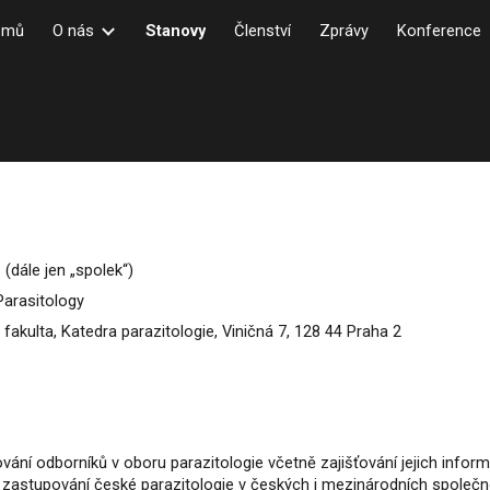
omů
O nás
Stanovy
Členství
Zprávy
Konference
ip to main content
Skip to navigat
(dále jen „spolek“)
Parasitology
 fakulta, Katedra parazitologie, Viničná 7, 128 44 Praha 2
vání odborníků v oboru parazitologie včetně zajišťování jejich info
a zastupování české parazitologie v českých i mezinárodních spole