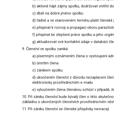
b) aktivně hájit zájmy spolku, dodržovat vnitřní 
c) dbát na dobré jméno spolku
d) řádně a ve stanoveném termínu platit členské 
e) přispívat k rozvoji a propagaci oboru parazitol
f) přispívat ke zlepšení práce spolku a jeho orgá
g) aktualizovat své kontaktní údaje v databázi 
9. Členství ve spolku zaniká:
a) písemným oznámením člena o vystoupení ad
b) úmrtím člena
c) zánikem spolku
d) ukončením členství z důvodu nezaplacení člen
elektronicky prostřednictvím e-mailu
e) vyloučením člena členskou schůzí v případě,
10. Při zániku členství bude bývalý člen o této skute
základnu o ukončených členstvích prostřednictvím věst
11. Při zániku členství se členské příspěvky nevracejí.