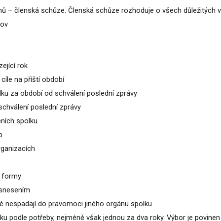
ů – členská schůze. Členská schůze rozhoduje o všech důležitých vě
nov
ející rok
cíle na příští období
lku za období od schválení poslední zprávy
schválení poslední zprávy
ních spolku
b
rganizacích
í formy
usnesením
é nespadají do pravomoci jiného orgánu spolku.
u podle potřeby, nejméně však jednou za dva roky. Výbor je povine