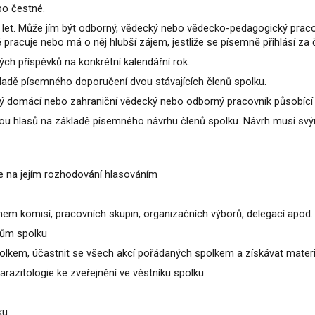
ebo čestné.
8 let. Může jím být odborný, vědecký nebo vědecko-pedagogický pra
ě pracuje nebo má o něj hlubší zájem, jestliže se písemně přihlásí za
ých příspěvků na konkrétní kalendářní rok.
kladě písemného doporučení dvou stávajících členů spolku.
 domácí nebo zahraniční vědecký nebo odborný pracovník působící v
inou hlasů na základě písemného návrhu členů spolku. Návrh musí svý
se na jejím rozhodování hlasováním
členem komisí, pracovních skupin, organizačních výborů, delegací apo
nům spolku
olkem, účastnit se všech akcí pořádaných spolkem a získávat mater
parazitologie ke zveřejnění ve věstníku spolku
ku