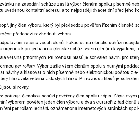
ozvánku na zasedání schůze zasílá výbor členům spolku písemně nebo
lku uvedenou kontaktní adresu, a to nejpozději dvacet dní před jeho
 popř. jiný člen výboru, který byl předsedou pověřen řízením členské s
měnit předchozí rozhodnutí výboru.
adpoloviční většina všech členů. Pokud se na členské schůzi nesejde
 určenou k projednání na členské schůzi všem členům k vyjádření, p
la většina přítomných. Při rovnosti hlasů je schválen návrh, pro kte
 formou
per rollam
. Výbor zašle všem členům spolu s nutnými podklad
ovat návrhy a hlasovat o nich písemně nebo elektronickou poštou z 
erý hlasovala většina z došlých hlasů. Při rovnosti hlasů je schválen
 jsou si rovny.
ze pořizuje členskou schůzí pověřený člen spolku zápis. Zápis svým 
ání výborem pověřen jeden člen výboru a dva skrutátoři z řad členů 
avření per rollam jednání, oznámenona internetových stránkách spol