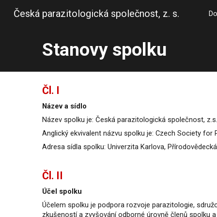
Česká parazitologická společnost, z. s.
D
Sk
Stanovy spolku
Čl. I
Název a sídlo
Název spolku je: Česká parazitologická společnost, z.s. 
Anglický ekvivalent názvu spolku je: Czech Society for 
Adresa sídla spolku: Univerzita Karlova, Přírodovědecká
Čl. II
Účel spolku
Účelem spolku je podpora rozvoje parazitologie, sdružo
zkušeností a zvyšování odborné úrovně členů spolku 