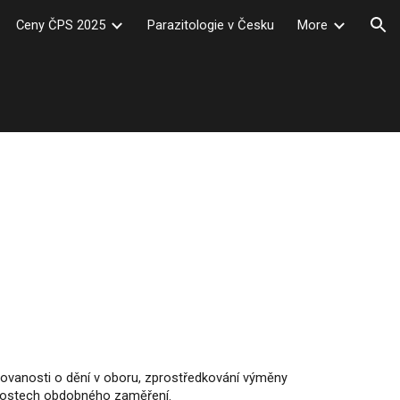
Ceny ČPS 2025
Parazitologie v Česku
More
ion
rmovanosti o dění v oboru, zprostředkování výměny
čnostech obdobného zaměření.