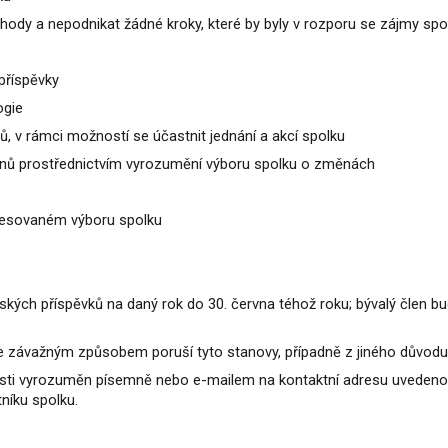
dohody a nepodnikat žádné kroky, které by byly v rozporu se zájmy spo
příspěvky
ogie
nů, v rámci možností se účastnit jednání a akcí spolku
členů prostřednictvím vyrozumění výboru spolku o změnách
resovaném výboru spolku
ských příspěvků na daný rok do 30. června téhož roku; bývalý člen
 že závažným způsobem poruší tyto stanovy, případně z jiného dův
čnosti vyrozuměn písemně nebo e-mailem na kontaktní adresu uvedeno
níku spolku.