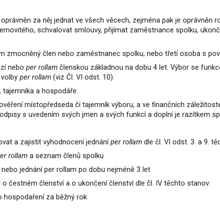
je oprávněn za něj jednat ve všech věcech, zejména pak je oprávněn
emovitého, schvalovat smlouvy, přijímat zaměstnance spolku, ukončo
rem zmocněný člen nebo zaměstnanec spolku, nebo třetí osoba s po
ůzí nebo
per rollam
členskou základnou na dobu 4 let. Výbor se funkce
 volby
per rollam
(viz Čl. VI odst. 10).
, tajemníka a hospodáře.
věření místopředseda či tajemník výboru, a ve finančních záležitost
podpisy s uvedením svých jmen a svých funkcí a doplní je razítkem sp
vat a zajistit vyhodnocení jednání
per rollam
dle čl. VI odst. 3. a 9. 
er rollam
a seznam členů spolku
 nebo jednání per rollam po dobu nejméně 3 let
 o čestném členství a o ukončení členství dle čl. IV těchto stanov
 o hospodaření za běžný rok