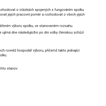
 rozhodovat o otázkách spojených s fungováním spolku
vat jejich pracovní poměr a rozhodovat o všech jejich
věřením výboru spolku, ve stanoveném rozsahu.
 ujímá dne následujícího po dni volby členskou schůzí
ech rovněž hospodář výboru, přičemž takto jednající
olku.
těchto stanov